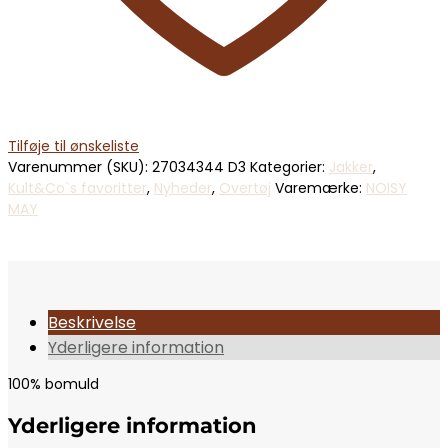
Tilføje til ønskeliste
Varenummer (SKU):
27034344 D3
Kategorier:
Jakker
,
Kult&Co`s favoritter
,
Nyheder
,
Overtøj
Varemærke:
NOISY
MAY
Beskrivelse
Yderligere information
100% bomuld
Yderligere information