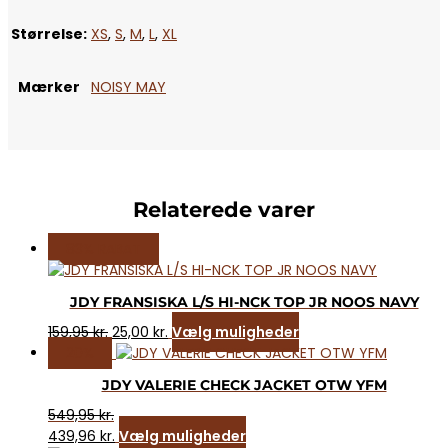
Størrelse:
XS
,
S
,
M
,
L
,
XL
Mærker
NOISY MAY
Relaterede varer
83% RABAT
JDY FRANSISKA L/S HI-NCK TOP JR NOOS NAVY
Den
Den
Dette
159,95
kr.
25,00
kr.
Vælg muligheder
oprindelige
aktuelle
vare
20%
pris
pris
har
JDY VALERIE CHECK JACKET OTW YFM
var:
er:
flere
159,95 kr..
25,00 kr..
varianter.
549,95
kr.
Dette
Mulighederne
439,96
kr.
Vælg muligheder