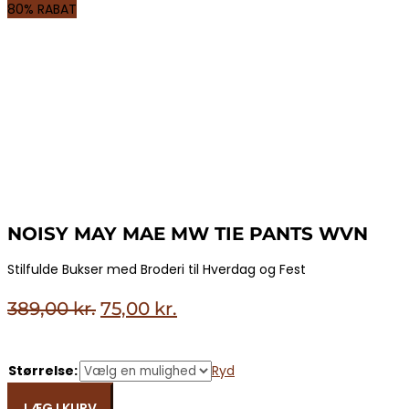
80% RABAT
NOISY MAY MAE MW TIE PANTS WVN
Stilfulde Bukser med Broderi til Hverdag og Fest
Den
Den
389,00
kr.
75,00
kr.
oprindelige
aktuelle
pris
pris
Størrelse:
Ryd
var:
er:
NOISY
389,00 kr..
75,00 kr..
LÆG I KURV