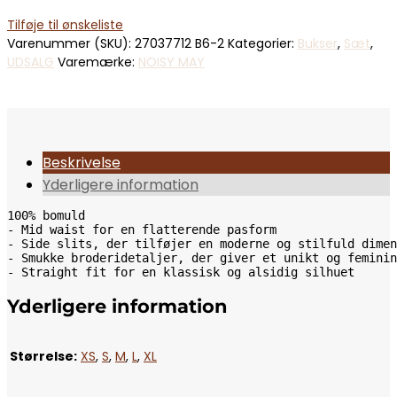
Tilføje til ønskeliste
Varenummer (SKU):
27037712 B6-2
Kategorier:
Bukser
,
Sæt
,
UDSALG
Varemærke:
NOISY MAY
Beskrivelse
Yderligere information
100% bomuld 

- Mid waist for en flatterende pasform

- Side slits, der tilføjer en moderne og stilfuld dimen
- Smukke broderidetaljer, der giver et unikt og feminin
Yderligere information
Størrelse:
XS
,
S
,
M
,
L
,
XL