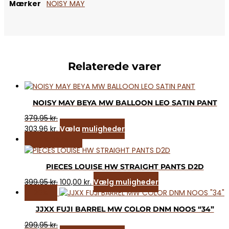
Mærker
NOISY MAY
Relaterede varer
NOISY MAY BEYA MW BALLOON LEO SATIN PANT
379,95
kr.
Dette
303,96
kr.
Vælg muligheder
vare
74% RABAT
har
flere
PIECES LOUISE HW STRAIGHT PANTS D2D
varianter.
Den
Den
Dette
Mulighederne
399,95
kr.
100,00
kr.
Vælg muligheder
oprindelige
aktuelle
vare
kan
20%
pris
pris
har
vælges
JJXX FUJI BARREL MW COLOR DNM NOOS “34”
var:
er:
flere
på
399,95 kr..
100,00 kr..
varianter.
299,95
kr.
varesiden