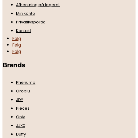
Afhentning på lageret
Min konto
Privatlivspolitik
Kontakt
Følg
Følg
Følg
Brands
Phenumb
Oroblu
JDY
Pieces
Only
JJXX
Duffy