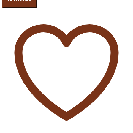
MAY
MAE
MW
TIE
PANTS
WVN
antal